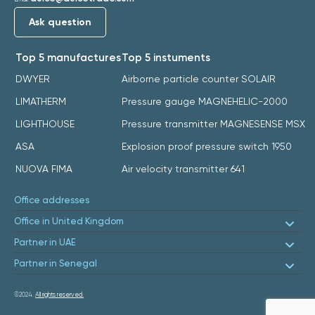
Ask question
Top 5 manufactures
Top 5 instuments
DWYER
Airborne particle counter SOLAIR
LIMATHERM
Pressure gauge MAGNEHELIC-2000
LIGHTHOUSE
Pressure transmitter MAGNESENSE MSX
ASA
Explosion proof pressure switch 1950
NUOVA FIMA
Air velocity transmitter 641
Office addresses
Office in United Kingdom
Partner in UAE
Partner in Senegal
©2024.
All rights reserved.