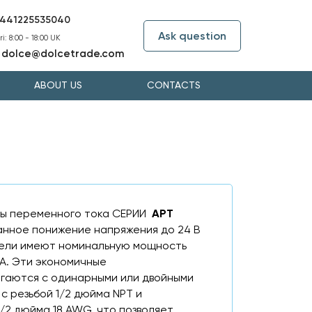
441225535040
Ask question
i: 8:00 - 18:00 UK
dolce@dolcetrade.com
:
ABOUT US
CONTACTS
ы переменного тока СЕРИИ
APT
нное понижение напряжения до 24 В
дели имеют номинальную мощность
0 ВА. Эти экономичные
аются с одинарными или двойными
с резьбой 1/2 дюйма NPT и
/2 дюйма 18 AWG, что позволяет