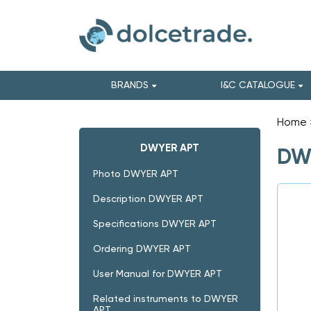
BRANDS
I&C CATALOGUE
Home
DWYER APT
DWY
Photo DWYER APT
Description DWYER APT
Specifications DWYER APT
Ordering DWYER APT
User Manual for DWYER APT
Related instruments to DWYER
APT