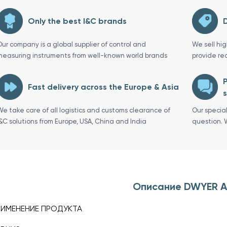
Only the best I&C brands
D
Our company is a global supplier of control and
We sell hi
measuring instruments from well-known world brands
provide re
P
Fast delivery across the Europe & Asia
s
We take care of all logistics and customs clearance of
Our specia
I&C solutions from Europe, USA, China and India
question. 
Описание DWYER 
РИМЕНЕНИЕ ПРОДУКТА