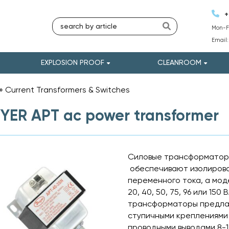
+
Mon-Fr
Email
EXPLOSION PROOF
CLEANROOM
»
Current Transformers & Switches
»
ER APT ac power transformer
Силовые трансформатор
обеспечивают изолирова
переменного тока, а мо
20, 40, 50, 75, 96 или 15
трансформаторы предлаг
ступичными креплениями 
проводными выводами 8-1