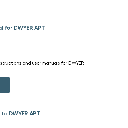
al for DWYER APT
nstructions and user manuals for DWYER
s to DWYER APT