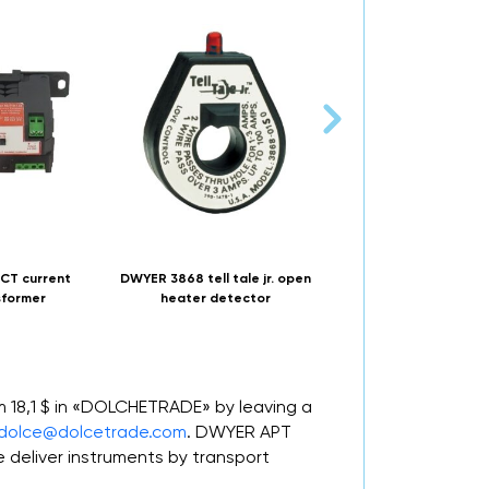
CT current
DWYER 3868 tell tale jr. open
DWYER LTTJ curren
sformer
heater detector
transformer
m 18,1 $ in «DOLCHETRADE» by leaving a
dolce@dolcetrade.com
. DWYER APT
deliver instruments by transport