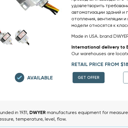
удовлетворить требовани
автоматизации зданий и 
отопления, вентиляции и
модели относятся к класс
Made in USA. brand DWYE
International delivery to 
Our warehouses are locate
RETAIL PRICE FROM $18
AVAILABLE
GET OFFER
unded in 1931,
DWYER
manufactures equipment for measurem
essure, temperature, level, flow.