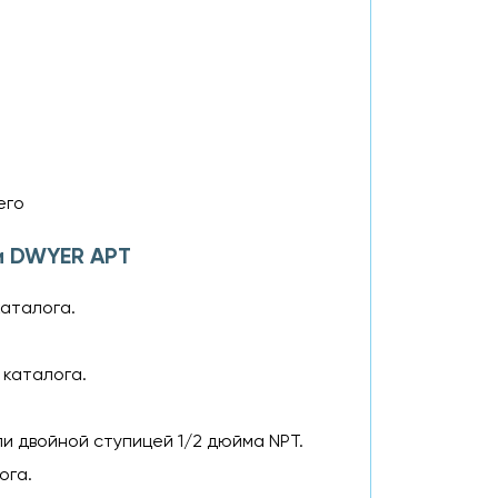
его
и DWYER APT
каталога.
 каталога.
и двойной ступицей 1/2 дюйма NPT.
ога.