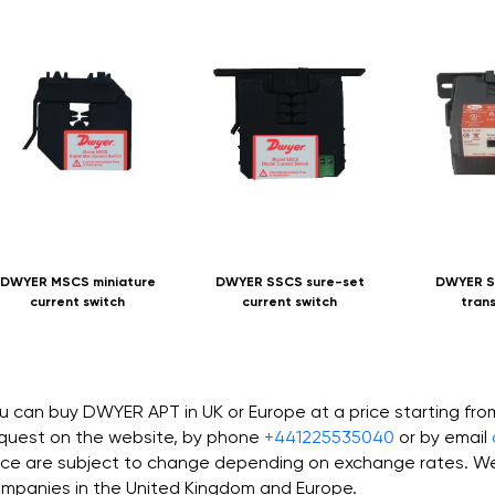
DWYER MSCS miniature
DWYER SSCS sure-set
DWYER S
current switch
current switch
tran
u can buy DWYER APT in UK or Europe at a price starting fro
quest on the website, by phone
+441225535040
or by email
ice are subject to change depending on exchange rates. We 
mpanies in the United Kingdom and Europe.